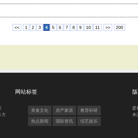
<<
1
2
3
4
5
6
7
8
9
10
11
>>
200
网站标签
版
家
爱
美食文化
房产家居
教育科研
多方
来
热点新闻
国际资讯
综艺娱乐