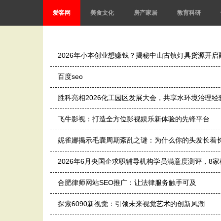
爱客网
美食文化
房产家居
教育科研
2026年小本创业想赚钱？揭秘中山古镇灯具货源开启
百度seo
胜科亮相2026化工园区发展大会，共享水环境治理经
飞牛影视：打造全方位影视娱乐新体验的先锋平台
妮雀娜揭示毛囊周期紊乱之谜：为什么你的头发长着
2026年6月央国企求职辅导机构学员满意度测评，8
合肥律师网站SEO推广：让法律服务触手可及
探索6090新视觉：引领未来视觉艺术的创新风潮