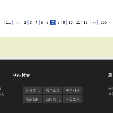
1...
<<
2
3
4
5
6
7
8
9
10
11
12
>>
200
网站标签
版
家
爱
美食文化
房产家居
教育科研
多方
来
热点新闻
国际资讯
综艺娱乐