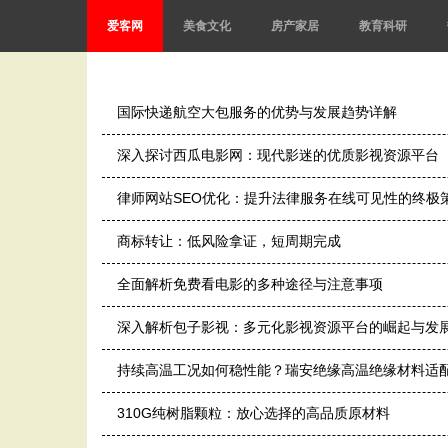
爱客网
美食文化
房产家居
教育科研
国际快递航空大包服务的优势与发展趋势详解
深入探讨西瓜电影网：现代影迷的优质影视资源平台
律师网站SEO优化：提升法律服务在线可见性的终极
商标转让：低风险拿证，短周期完成
全面解析免费看电影的多种途径与注意事项
深入解析包子影视：多元化影视资源平台的崛起与发
持续高温工况如何稳性能？瑞安绝缘高温绝缘材料适
310G纯树脂颗粒：放心选择的高品质原材料