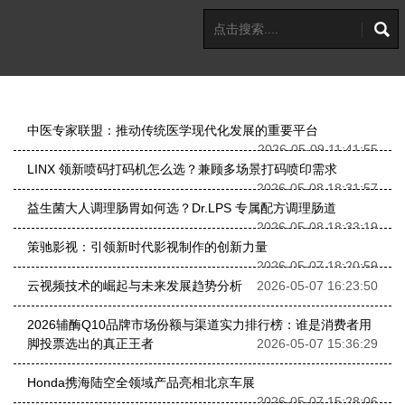
中医专家联盟：推动传统医学现代化发展的重要平台
2026-05-09 11:41:55
LINX 领新喷码打码机怎么选？兼顾多场景打码喷印需求
2026-05-08 18:31:57
益生菌大人调理肠胃如何选？Dr.LPS 专属配方调理肠道
2026-05-08 18:33:19
策驰影视：引领新时代影视制作的创新力量
2026-05-07 18:20:59
云视频技术的崛起与未来发展趋势分析
2026-05-07 16:23:50
2026辅酶Q10品牌市场份额与渠道实力排行榜：谁是消费者用
脚投票选出的真正王者
2026-05-07 15:36:29
Honda携海陆空全领域产品亮相北京车展
2026-05-07 15:28:06