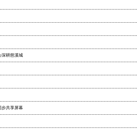
心深耕慈溪城
同步共享屏幕