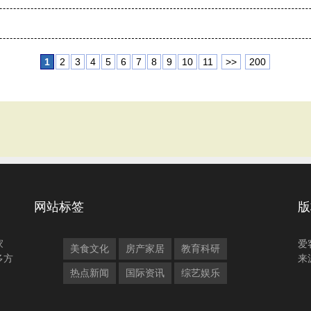
1
2
3
4
5
6
7
8
9
10
11
>>
200
网站标签
版
家
爱
美食文化
房产家居
教育科研
多方
来
热点新闻
国际资讯
综艺娱乐