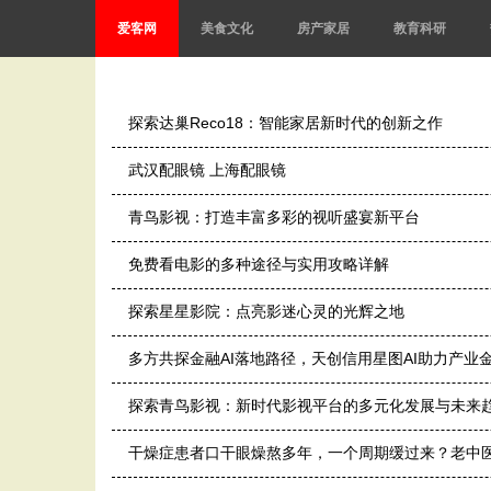
爱客网
美食文化
房产家居
教育科研
探索达巢Reco18：智能家居新时代的创新之作
武汉配眼镜 上海配眼镜
青鸟影视：打造丰富多彩的视听盛宴新平台
免费看电影的多种途径与实用攻略详解
探索星星影院：点亮影迷心灵的光辉之地
多方共探金融AI落地路径，天创信用星图AI助力产业
探索青鸟影视：新时代影视平台的多元化发展与未来
干燥症患者口干眼燥熬多年，一个周期缓过来？老中