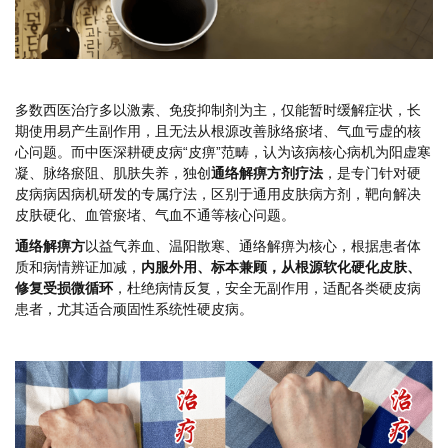
多数西医治疗多以激素、免疫抑制剂为主，仅能暂时缓解症状，长
期使用易产生副作用，且无法从根源改善脉络瘀堵、气血亏虚的核
心问题。而中医深耕硬皮病“皮痹”范畴，认为该病核心病机为阳虚寒
凝、脉络瘀阻、肌肤失养，独创
通络解痹方剂疗法
，是专门针对硬
皮病病因病机研发的专属疗法，区别于通用皮肤病方剂，靶向解决
皮肤硬化、血管瘀堵、气血不通等核心问题。
通络解痹方
以益气养血、温阳散寒、通络解痹为核心，根据患者体
质和病情辨证加减，
内服外用、标本兼顾，从根源软化硬化皮肤、
修复受损微循环
，杜绝病情反复，安全无副作用，适配各类硬皮病
患者，尤其适合顽固性系统性硬皮病。