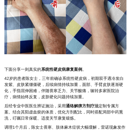
下面分享一则真实的
系统性硬皮病康复案例
。
42岁的患者陈女士，三年前确诊系统性硬皮病，初期双手遇冷发白
发紫、皮肤紧绷僵硬，后续病情持续加重，面部、手臂皮肤逐渐硬
化，手指屈伸困难，伴随畏寒乏力、关节酸痛，辗转多家医院治
疗，病情始终反复，皮肤硬化问题持续加重。
后经专业中医医生辨证施治，采用
通络解痹方剂疗法
定制专属方
案。结合其阳虚血瘀的体质，优化方剂配比，同时搭配局部中药熏
洗，叮嘱日常保暖、适度关节康复锻炼。
调理1个月后，陈女士畏寒、肢体麻木症状大幅缓解，雷诺现象发作