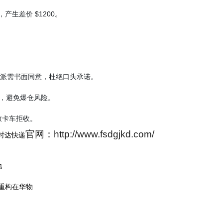
生差价 $1200。
派需书面同意，杜绝口头承诺。
)，避免爆仓风险。
卡车拒收。
官网：http://www.fsdgjkd.com/
时达快递
地
重构在华物