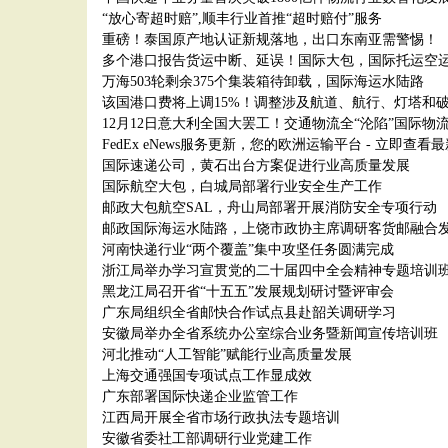
“放心寄超时赔”,顺丰行业首推“超时赔付”服务
重磅！泰国原产地认证新规落地，出口东南亚需警惕！
多个港口报告货运中断、延误！国际大包，国际托运空
万海503轮剩余375个集装箱待卸载，国际海运水陆路
该国港口费将上调15%！调整涉及航道、航行、灯塔和
12月12日意大利全国大罢工！交通物流全“沦陷”国际物
FedEx eNews服务更新，您的欧洲运输平台 - 立即查看
国际速递公司，黄石出台方案促进行业高质量发展
国际航空大包，白城局部署行业安全生产工作
邮政大包航空SAL，舟山局部署开展消防安全专项行动
邮政国际海运水陆路，上饶市政协主席调研客货邮融合
河南快递行业“两个覆盖”集中攻坚任务圆满完成
浙江局举办学习宣贯党的二十届四中全会精神专题培训
黑龙江局召开省“十五五”发展规划研讨暨评审会
广东局组织全省邮快合作试点县赴韶关调研学习
安徽局举办全省系统办公室综合业务暨新闻宣传培训班
河北推动“人工智能”赋能行业高质量发展
上海交通强国专项试点工作显成效
广东部署国际快递企业监管工作
江西局开展全省市场行政执法专题培训
安徽省委社工部调研行业党建工作