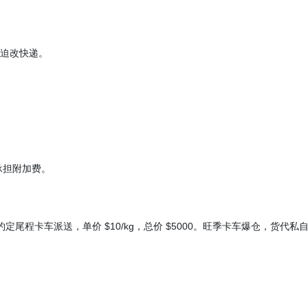
迫改快递。
。
承担附加费。
约定尾程卡车派送，单价 $10/kg，总价 $5000。旺季卡车爆仓，货代私自改