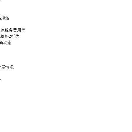
运海运
破冰服务费用等
流价格2折优
最新动态
发展情况
班