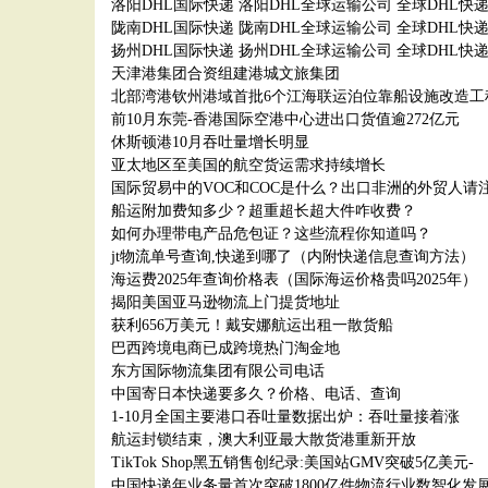
洛阳DHL国际快递 洛阳DHL全球运输公司 全球DHL快
陇南DHL国际快递 陇南DHL全球运输公司 全球DHL快
扬州DHL国际快递 扬州DHL全球运输公司 全球DHL快
天津港集团合资组建港城文旅集团
北部湾港钦州港域首批6个江海联运泊位靠船设施改造工
前10月东莞-香港国际空港中心进出口货值逾272亿元
休斯顿港10月吞吐量增长明显
亚太地区至美国的航空货运需求持续增长
国际贸易中的VOC和COC是什么？出口非洲的外贸人请
船运附加费知多少？超重超长超大件咋收费？
如何办理带电产品危包证？这些流程你知道吗？
jt物流单号查询,快递到哪了（内附快递信息查询方法）
海运费2025年查询价格表（国际海运价格贵吗2025年）
揭阳美国亚马逊物流上门提货地址
获利656万美元！戴安娜航运出租一散货船
巴西跨境电商已成跨境热门淘金地
东方国际物流集团有限公司电话
中国寄日本快递要多久？价格、电话、查询
1-10月全国主要港口吞吐量数据出炉：吞吐量接着涨
航运封锁结束，澳大利亚最大散货港重新开放
TikTok Shop黑五销售创纪录:美国站GMV突破5亿美元-
中国快递年业务量首次突破1800亿件物流行业数智化发