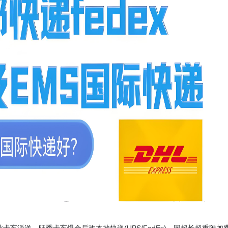
程依赖专业卡车派送，旺季卡车爆仓后改本地快递(UPS/FedEx)，因超长超重附加