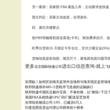
另一案例：卖家因 FBA 紧急入库，主动要求改快递，产
责任判定：卖家主动改派，自理差价。
四、避坑关键要点
签约时明确尾程派送渠道(卡车)、附加费承担方、改
旺季出货前15 天锁定卡车仓位，支付少量定金(5%
货物包装提前加固、规范尺寸，避免因包装问题导致
更多
进出口信息查询-就上
北京国际快递公司
飞
实用贴丨如何区别海关监管作业场所与海关指定监管场
联邦快递填补MD-11货机停飞造成的运输缺口
联邦快递中国区总裁许宝燕：不卷价格，以“枢纽+下沉”
美国FBA头程快递UPS门到门配送至芝加哥
全球知名物流公司-UPS，已裁员6万人
印度尼西亚货运代理公司榜单前十榜单