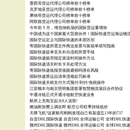
墨西哥货运代理公司榜单前十榜单
克罗地亚货运代理公司榜单前十榜单
摩纳哥货运代理公司榜单前十榜单
阿联酋货运代理公司榜单前十榜单
今年前 9 月，维也纳机场的国际货运量增加
中国成为这个国家最大贸易伙伴！国际快递空运海运物
国际空运定义与国际快递的本质区别
寄国际快递所需文件商业发票与装箱单填写指南
国际快递提单丢失补办流程所需手续
国际快递能否指定派送时间操作方法
国际快递清关时长卡关处理方法
寄国际快递低报货值能避税吗潜在风险
国际快递禁运品清单违规处罚标准
国际快递关税支付方式预付/到付/免税操作
江苏顺丰与南京照明集团签署智慧物流项目合作协议
中通冷链正式开通冷链航空快递业务
航班上充电宝起火8人送医!
燃油附加费上调在即 航空公司旺季持续低价
天降飞机?这家航司刚刚发现自己有架遗忘13年的737
自贡DHL国际快递 自贡DHL全球运输公司 全球DHL快
赣州DHL国际快递 赣州DHL全球运输公司 全球DHL快