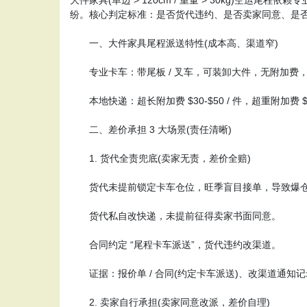
纷。核心判定标准：是否货代违约、是否卖家同意、是否
一、大件家具尾程派送特性(成本高、渠道窄)
专业卡车：带尾板 / 叉车，可装卸大件，无附加费，单价 $
本地快递：超长附加费 $30-$50 / 件，超重附加费 $20-
二、差价承担 3 大场景(责任清晰)
1. 货代全责兜底(卖家无责，差价全赔)
货代未提前锁定卡车仓位，旺季盲目接单，导致爆仓
货代私自改快递，未提前征得卖家书面同意。
合同约定 “尾程卡车派送”，货代违约改渠道。
证据：报价单 / 合同(约定卡车派送)、改渠道通知
2. 卖家自行承担(卖家同意改派，差价自理)