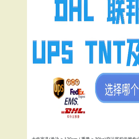
大件家具(单边 > 120cm / 重量 > 30kg)空运尾