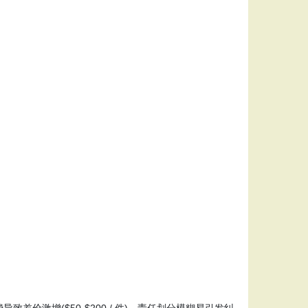
费导致差价激增($50-$200 / 件)，责任划分模糊易引发纠