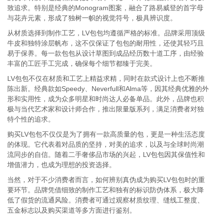
致追求。特别是经典的Monogram图案，融合了路易威登的首字母
与花卉元素，形成了独树一帜的视觉符号，极具辨识度。
从材质选择到制作工艺，LV包包均遵循严格的标准。品牌采用顶级
牛皮和独特涂层帆布，这不仅保证了包包的耐用性，还使其轻巧且
易于保养。每一款包包从设计草图到成品经历数十道工序，由经验
丰富的工匠手工完成，确保每个细节都臻于完美。
LV包包不仅在材质和工艺上精益求精，同时在款式设计上也不断推
陈出新。经典款如Speedy、Neverfull和Alma等，因其经典优雅的外
形和实用性，成为众多明星和时尚达人必备单品。此外，品牌也积
极与当代艺术家和设计师合作，推出限量版系列，满足消费者对独
特个性的追求。
购买LV包包不仅仅是为了拥有一款高质量的包，更是一种生活态度
的体现。它代表着对品质的坚持，对美的追求，以及与全球时尚潮
流同步的自信。随着二手奢侈品市场的兴起，LV包包因其保值性和
增值潜力，也成为理想的投资选择。
当然，对于不少消费者而言，如何辨别真伪成为购买LV包包时的重
要环节。品牌凭借细致的制作工艺和独有的标识防伪体系，极大降
低了假货的流通风险。消费者可通过观察材质纹理、缝线工整度、
五金标志以及购买渠道等多方面进行鉴别。