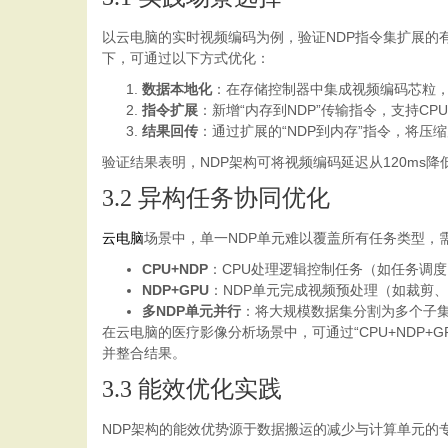
以云电脑的实时视频编码为例，验证NDP指令集扩展的
下，可通过以下方式优化：
数据本地化
：在存储控制器中集成视频编码芯粒，
指令扩展
：新增“内存到NDP”传输指令，支持C
结果回传
：通过扩展的“NDP到内存”指令，将
验证结果表明，NDP架构可将视频编码延迟从120ms降
3.2 异构任务协同优化
云电脑
场景中，单一NDP单元难以覆盖所有任务类型，
CPU+NDP
：CPU处理逻辑控制任务（如任务调
NDP+GPU
：NDP单元完成视频预处理（如裁剪
多NDP单元并行
：将大规模数据集分割为多个子集
在云电脑的医疗影像分析场景中，可通过“CPU+NDP+
并整合结果。
3.3 能效优化实践
NDP架构的能效优势源于数据搬运的减少与计算单元的