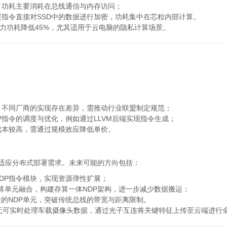
，功耗主要消耗在总线通信与内存访问；
指令直接对SSD中的数据进行加密，功耗集中在芯粒内部计算。
算力功耗降低45%，尤其适用于云电脑的隐私计算场景。
，不同厂商的实现存在差异，需推动行业联盟制定规范；
P指令的调度与优化，例如通过LLVM后端实现指令生成；
成本较高，需通过规模效应降低单价。
需适应分布式部署需求。未来可能的方向包括：
DP指令模块，实现资源弹性扩展；
）与计算单元融合，构建存算一体NDP架构，进一步减少数据搬运；
的NDP单元，突破传统总线的带宽与距离限制。
元可实时处理车载摄像头数据，通过光子互连将关键特征上传至云端进行全