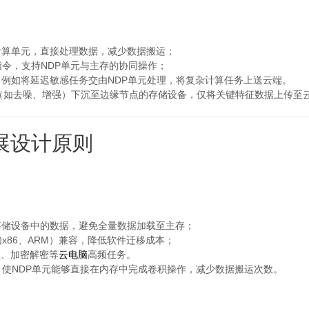
计算单元，直接处理数据，减少数据搬运；
指令，支持NDP单元与主存的协同操作；
例如将延迟敏感任务交由NDP单元处理，将复杂计算任务上送云端。
（如去噪、增强）下沉至边缘节点的存储设备，仅将关键特征数据上传至
展设计原则
：
存储设备中的数据，避免全量数据加载至主存；
x86、ARM）兼容，降低软件迁移成本；
理、加密解密等
云电脑
高频任务。
，使NDP单元能够直接在内存中完成卷积操作，减少数据搬运次数。