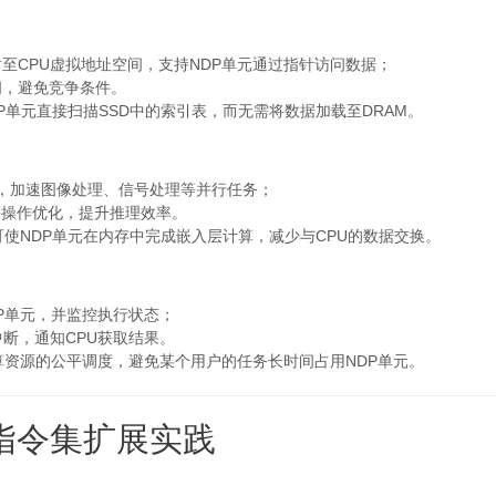
至CPU虚拟地址空间，支持NDP单元通过指针访问数据；
问，避免竞争条件。
单元直接扫描SSD中的索引表，而无需将数据加载至DRAM。
作，加速图像处理、信号处理等并行任务；
等操作优化，提升推理效率。
使NDP单元在内存中完成嵌入层计算，减少与CPU的数据交换。
DP单元，并监控执行状态；
中断，通知CPU获取结果。
资源的公平调度，避免某个用户的任务长时间占用NDP单元。
指令集扩展实践