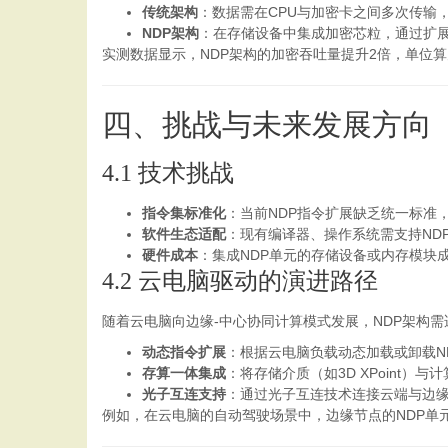
传统架构
：数据需在CPU与加密卡之间多次传输
NDP架构
：在存储设备中集成加密芯粒，通过扩展
实测数据显示，NDP架构的加密吞吐量提升2倍，单位
四、挑战与未来发展方向
4.1 技术挑战
指令集标准化
：当前NDP指令扩展缺乏统一标准
软件生态适配
：现有编译器、操作系统需支持ND
硬件成本
：集成NDP单元的存储设备或内存模块
4.2 云电脑驱动的演进路径
随着云电脑向边缘-中心协同计算模式发展，NDP架构
动态指令扩展
：根据云电脑负载动态加载或卸载N
存算一体集成
：将存储介质（如3D XPoint
光子互连支持
：通过光子互连技术连接云端与边缘
例如，在云电脑的自动驾驶场景中，边缘节点的NDP单