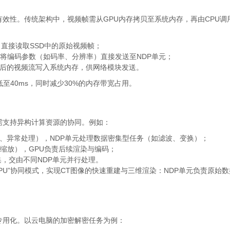
有效性。传统架构中，视频帧需从GPU内存拷贝至系统内存，再由CPU调
直接读取SSD中的原始视频帧；
PU将编码参数（如码率、分辨率）直接发送至NDP单元；
压缩后的视频流写入系统内存，供网络模块发送。
低至40ms，同时减少30%的内存带宽占用。
需支持异构计算资源的协同。例如：
度、异常处理），NDP单元处理数据密集型任务（如滤波、变换）；
、缩放），GPU负责后续渲染与编码；
，交由不同NDP单元并行处理。
GPU”协同模式，实现CT图像的快速重建与三维渲染：NDP单元负责原始
专用化。以云电脑的加密解密任务为例：