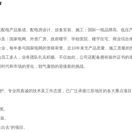
况
压配电产品集成、配电房设计、设备安装、施工；国际一线品牌高、低压
涉及：国家电网、外资厂房、政府楼宇、学校医院、楼宇住宅、商业综合
企业，每年参与国家电网的资格审查。近
1
0年来无产品质量、施工质量的
的员工多人，业务团队扎实积极。不仅如此，公司还配备拥有操作证书的
跟时代和市场的变化，朝气蓬勃的迎接新的挑战。
护、专业而真诚的技术及工作态度，已广泛承接江苏地区的各大重点项目
奖。
安装。
走出去”的项目。