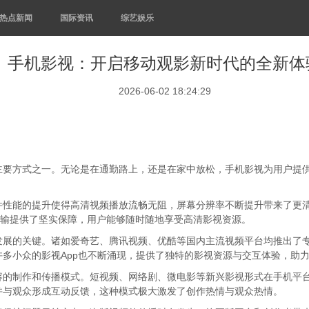
热点新闻
国际资讯
综艺娱乐
手机影视：开启移动观影新时代的全新体
2026-06-02 18:24:29
主要方式之一。无论是在通勤路上，还是在家中放松，手机影视为用户提
件性能的提升使得高清视频播放流畅无阻，屏幕分辨率不断提升带来了更
传输提供了坚实保障，用户能够随时随地享受高清影视资源。
发展的关键。诸如爱奇艺、腾讯视频、优酷等国内主流视频平台均推出了
多小众的影视App也不断涌现，提供了独特的影视资源与交互体验，助
容的制作和传播模式。短视频、网络剧、微电影等新兴影视形式在手机平
并与观众形成互动反馈，这种模式极大激发了创作热情与观众热情。