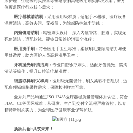
床护理、生物医药实验室等全场景的高端医用刷类解决方案，全方
位覆盖医疗行业核心需求：
医疗器械清洁刷：
采用医用级材质，适配手术器械、医疗设备
深度清洁，高效去污、无残留，为院感防控筑牢防线；
内窥镜清洁刷：
精密刷头设计，深入内镜管路、腔道，实现无
死角清洁，适配软镜、硬镜日常维护消毒全流程；
医用洗手刷：
符合医用手卫生标准，柔软刷毛兼顾清洁力与使
用舒适度，助力医护人员高标准手卫生；
牙科抛光刷
/清洁刷：
专业口腔诊疗刷头，适配牙齿抛光、窝沟
清洁等操作，提升口腔诊疗精准度；
细胞取样刷
/采样刷：
医用级无菌设计，刷头柔软不伤组织，适
配多领域细胞采样需求，保障检测样本可靠。
全系列产品均通过
ISO 13485医疗器械质量管理体系认证，符合
FDA、CE等国际标准，从研发、生产到交付全流程严格管控，以专
精特新制刷实力，为全球医疗健康事业保驾护航。
质跃共创~共筑未来！