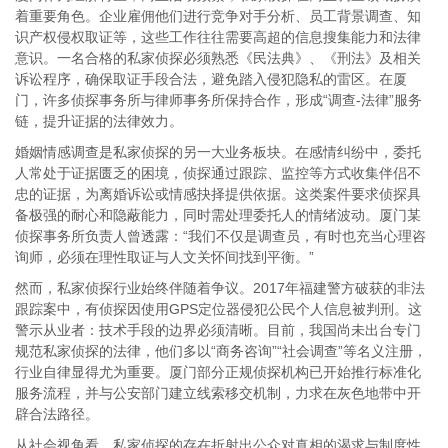
着重要角色。企业雇佣他们进行竞争对手分析、员工背景调查、知
识产权侵权取证等，这些工作往往需要高超的信息搜集能力和法律
意识。一名合格的私家侦探必须熟悉《民法典》、《刑法》及相关
诉讼程序，确保取证手段合法，避免踏入侵犯隐私的雷区。在厦
门，许多侦探事务所与律师事务所保持合作，形成“调查-法律”服务
链，提升证据的法律效力。
婚姻情感调查是私家侦探的另一大业务板块。在感情纠纷中，委托
人常处于证据匮乏的困境，侦探通过跟踪、监控等方式收集伴侣不
忠的证据，为离婚诉讼或情感抉择提供依据。这类案件要求侦探具
备极强的耐心和隐蔽能力，同时需处理委托人的情绪波动。厦门某
侦探事务所负责人曾透露：“我们不仅是调查员，有时也充当心理咨
询师，必须在理性取证与人文关怀间找到平衡。”
然而，私家侦探行业始终伴随着争议。2017年福建警方破获的非法
跟踪案中，有侦探因使用GPS定位器侵犯公民个人信息被判刑。这
警示从业者：技术手段的边界必须清晰。目前，我国尚未出台专门
规范私家侦探的法律，他们多以“商务咨询”“社会调查”等名义注册，
行业自律显得尤为重要。厦门部分正规侦探机构已开始推行标准化
服务流程，并与公安部门建立线索移交机制，力求在灰色地带中开
辟合法路径。
从社会视角看，私家侦探的存在折射出公众对真相的渴求与制度性