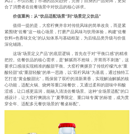
风口，不仅匹配了市场的品类趋势，完善了自身的产品矩阵，更契
合了消费者在佐餐场景中对饮品的核心诉求。
价值重构：从“饮品适配场景”到“场景定义饮品”
值得一提的是，大窑柠爽并非对传统风味的简单改良，而是紧
紧围绕“佐餐”这一核心场景，打磨产品风味与饮用体验，构建“佐餐
饮料+色香味文化”的认知体系与基础框架，为后续品类升级与价值
深化铺路。
这场“场景定义产品”的底层逻辑，首先在于对“平衡口感”的精准
把控。佐餐饮品的核心需求，是“解腻而不抢味，开胃而不刺激”，这
要求口感须实现精准的酸甜平衡。大窑柠爽摒弃了传统柠檬汽水“重
酸轻甜”或“重甜轻酸”的单一思路，以“双柠风味”为基底，通过独特工
艺打造“黄金酸甜比”，既保留了双柠的清新果香，实现解油解腻的核
心功能，适配火锅、烧烤等重口味餐饮，又通过柔和的甜味中和酸
涩感，让口感更温润，能融入清淡佐餐场景。这种“全场景适配”的口
感设计，让大窑柠爽跳出了“夏季限定、重口味专属”的标签，成为贯
穿全年、适配多元餐饮场景的“餐桌标配”。