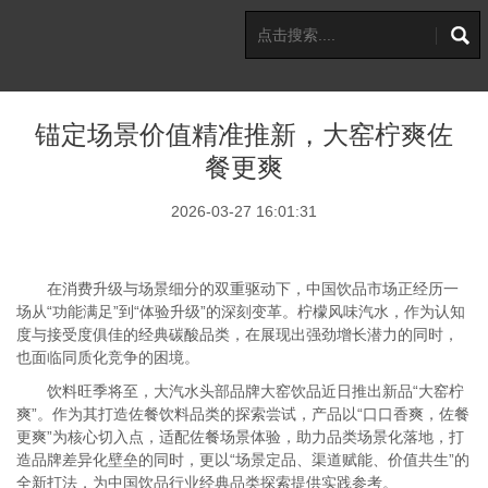
锚定场景价值精准推新，大窑柠爽佐
餐更爽
2026-03-27 16:01:31
在消费升级与场景细分的双重驱动下，中国饮品市场正经历一
场从“功能满足”到“体验升级”的深刻变革。柠檬风味汽水，作为认知
度与接受度俱佳的经典碳酸品类，在展现出强劲增长潜力的同时，
也面临同质化竞争的困境。
饮料旺季将至，大汽水头部品牌大窑饮品近日推出新品“大窑柠
爽”。作为其打造佐餐饮料品类的探索尝试，产品以“口口香爽，佐餐
更爽”为核心切入点，适配佐餐场景体验，助力品类场景化落地，打
造品牌差异化壁垒的同时，更以“场景定品、渠道赋能、价值共生”的
全新打法，为中国饮品行业经典品类探索提供实践参考。