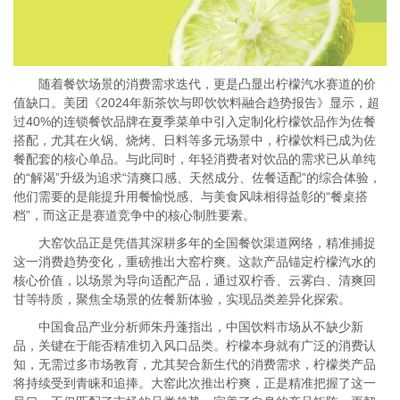
随着餐饮场景的消费需求迭代，更是凸显出柠檬汽水赛道的价
值缺口。美团《2024年新茶饮与即饮饮料融合趋势报告》显示，超
过40%的连锁餐饮品牌在夏季菜单中引入定制化柠檬饮品作为佐餐
搭配，尤其在火锅、烧烤、日料等多元场景中，柠檬饮料已成为佐
餐配套的核心单品。与此同时，年轻消费者对饮品的需求已从单纯
的“解渴”升级为追求“清爽口感、天然成分、佐餐适配”的综合体验，
他们需要的是能提升用餐愉悦感、与美食风味相得益彰的“餐桌搭
档”，而这正是赛道竞争中的核心制胜要素。
大窑饮品正是凭借其深耕多年的全国餐饮渠道网络，精准捕捉
这一消费趋势变化，重磅推出大窑柠爽。这款产品锚定柠檬汽水的
核心价值，以场景为导向适配产品，通过双柠香、云雾白、清爽回
甘等特质，聚焦全场景的佐餐新体验，实现品类差异化探索。
中国食品产业分析师朱丹蓬指出，中国饮料市场从不缺少新
品，关键在于能否精准切入风口品类。柠檬本身就有广泛的消费认
知，无需过多市场教育，尤其契合新生代的消费需求，柠檬类产品
将持续受到青睐和追捧。大窑此次推出柠爽，正是精准把握了这一