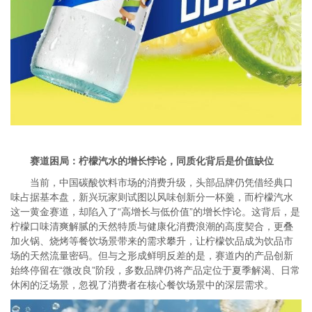
赛道困局：柠檬汽水的增长悖论，同质化背后是价值缺位
当前，中国碳酸饮料市场的消费升级，头部品牌仍凭借经典口
味占据基本盘，新兴玩家则试图以风味创新分一杯羹，而柠檬汽水
这一黄金赛道，却陷入了“高增长与低价值”的增长悖论。这背后，是
柠檬口味清爽解腻的天然特质与健康化消费浪潮的高度契合，更叠
加火锅、烧烤等餐饮场景带来的需求攀升，让柠檬饮品成为饮品市
场的天然流量密码。但与之形成鲜明反差的是，赛道内的产品创新
始终停留在“微改良”阶段，多数品牌仍将产品定位于夏季解渴、日常
休闲的泛场景，忽视了消费者在核心餐饮场景中的深层需求。